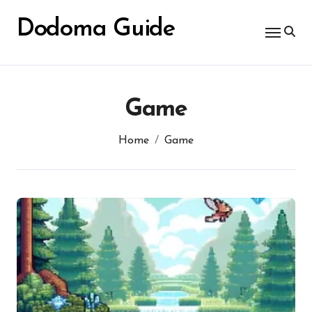
Skip
kiếm
to
Dodoma Guide
cho:
content
Game
Home
Game