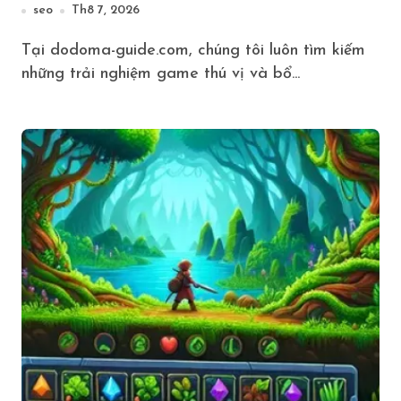
seo
Th8 7, 2026
Tại dodoma-guide.com, chúng tôi luôn tìm kiếm
những trải nghiệm game thú vị và bổ...