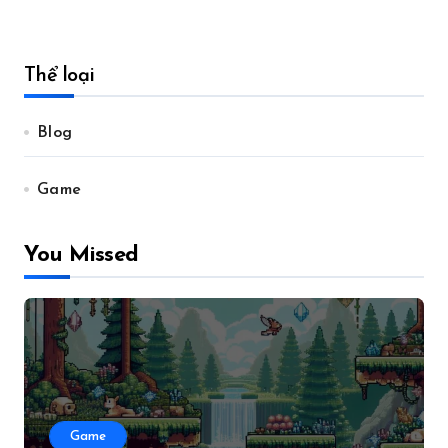
Thể loại
Blog
Game
You Missed
Game