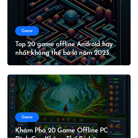
Game
Top 20 game offline Android hay
nhất không thể bỏ lỡ năm 2023
Game
Khám Phá 20 Game Offline PC