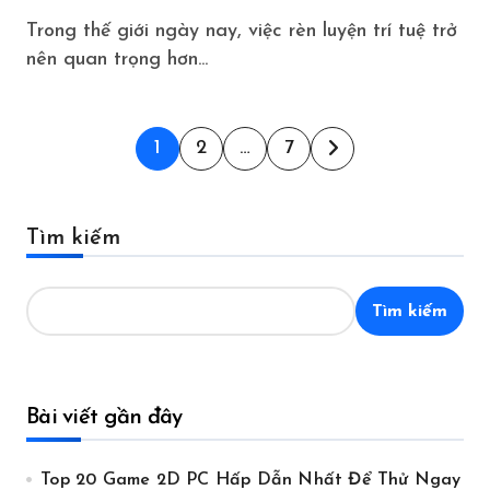
Trong thế giới ngày nay, việc rèn luyện trí tuệ trở
nên quan trọng hơn...
Phân
1
2
…
7
trang
Tìm kiếm
bài
viết
Tìm kiếm
Bài viết gần đây
Top 20 Game 2D PC Hấp Dẫn Nhất Để Thử Ngay