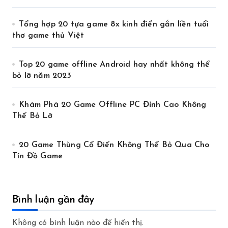
Tổng hợp 20 tựa game 8x kinh điển gắn liền tuổi
thơ game thủ Việt
Top 20 game offline Android hay nhất không thể
bỏ lỡ năm 2023
Khám Phá 20 Game Offline PC Đỉnh Cao Không
Thể Bỏ Lỡ
20 Game Thùng Cổ Điển Không Thể Bỏ Qua Cho
Tín Đồ Game
Bình luận gần đây
Không có bình luận nào để hiển thị.