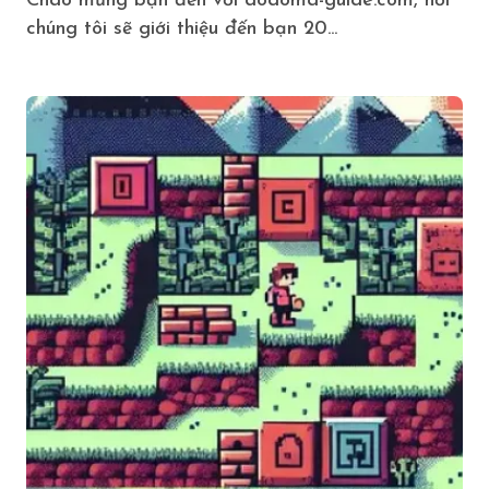
Chào mừng bạn đến với dodoma-guide.com, nơi
chúng tôi sẽ giới thiệu đến bạn 20...