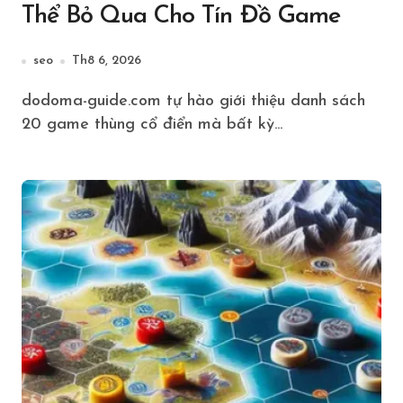
Thể Bỏ Qua Cho Tín Đồ Game
seo
Th8 6, 2026
dodoma-guide.com tự hào giới thiệu danh sách
20 game thùng cổ điển mà bất kỳ...