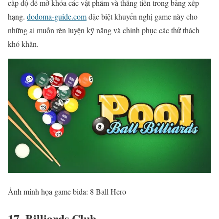
cấp độ để mở khóa các vật phẩm và thăng tiến trong bảng xếp
hạng.
dodoma-guide.com
đặc biệt khuyến nghị game này cho
những ai muốn rèn luyện kỹ năng và chinh phục các thử thách
khó khăn.
Ảnh minh họa game bida: 8 Ball Hero
17. Billiards Club