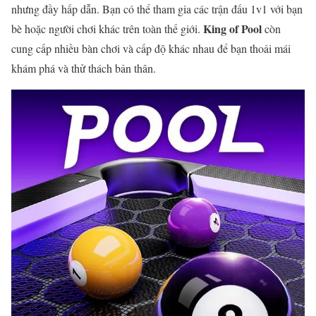
nhưng đầy hấp dẫn. Bạn có thể tham gia các trận đấu 1v1 với bạn
King of Pool
bè hoặc người chơi khác trên toàn thế giới.
còn
cung cấp nhiều bàn chơi và cấp độ khác nhau để bạn thoải mái
khám phá và thử thách bản thân.