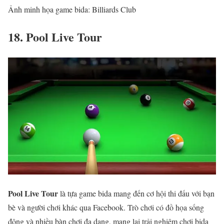
Ảnh minh họa game bida: Billiards Club
18. Pool Live Tour
Pool Live Tour
là tựa game bida mang đến cơ hội thi đấu với bạn
bè và người chơi khác qua Facebook. Trò chơi có đồ họa sống
động và nhiều bàn chơi đa dạng, mang lại trải nghiệm chơi bida