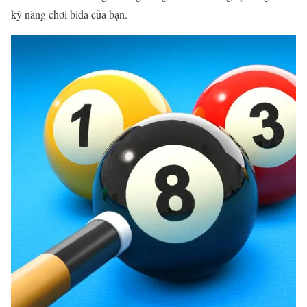
kỹ năng chơi bida của bạn.