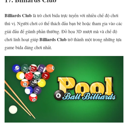
Billiards Club
là trò chơi bida trực tuyến với nhiều chế độ chơi
thú vị. Người chơi có thể thách đấu bạn bè hoặc tham gia vào các
giải đấu để giành phần thưởng. Đồ họa 3D mượt mà và chế độ
Billiards Club
chơi linh hoạt giúp
trở thành một trong những tựa
game bida đáng chơi nhất.