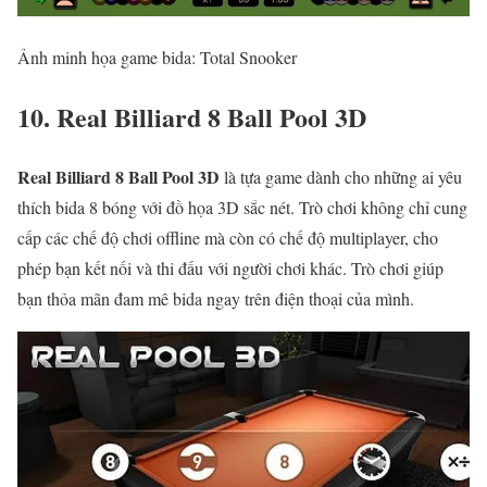
Ảnh minh họa game bida: Total Snooker
10. Real Billiard 8 Ball Pool 3D
Real Billiard 8 Ball Pool 3D
là tựa game dành cho những ai yêu
thích bida 8 bóng với đồ họa 3D sắc nét. Trò chơi không chỉ cung
cấp các chế độ chơi offline mà còn có chế độ multiplayer, cho
phép bạn kết nối và thi đấu với người chơi khác. Trò chơi giúp
bạn thỏa mãn đam mê bida ngay trên điện thoại của mình.