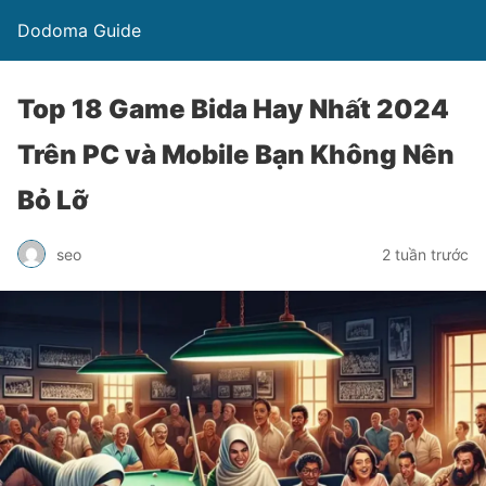
Dodoma Guide
Top 18 Game Bida Hay Nhất 2024
Trên PC và Mobile Bạn Không Nên
Bỏ Lỡ
seo
2 tuần trước