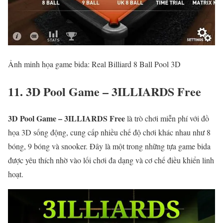
Ảnh minh họa game bida: Real Billiard 8 Ball Pool 3D
11. 3D Pool Game – 3ILLIARDS Free
3D Pool Game – 3ILLIARDS Free
là trò chơi miễn phí với đồ
họa 3D sống động, cung cấp nhiều chế độ chơi khác nhau như 8
bóng, 9 bóng và snooker. Đây là một trong những tựa game bida
được yêu thích nhờ vào lối chơi đa dạng và cơ chế điều khiển linh
hoạt.