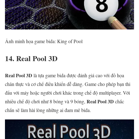
Ảnh minh họa game bida: King of Pool
14. Real Pool 3D
Real Pool 3D
là tựa game bida được đánh giá cao với đồ họa
chân thực và cơ chế điều khiển dễ dàng. Game cho phép bạn thi
đấu với máy hoặc người chơi khác trong chế độ multiplayer. Với
Real Pool 3D
nhiều chế độ chơi như 8 bóng và 9 bóng,
chắc
chắn sẽ làm hài lòng những ai đam mê bida.