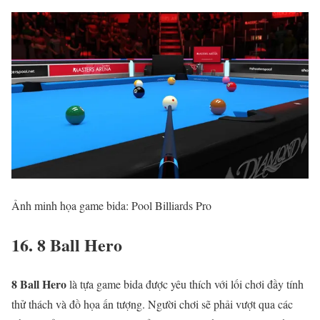
Ảnh minh họa game bida: Pool Billiards Pro
16. 8 Ball Hero
8 Ball Hero
là tựa game bida được yêu thích với lối chơi đầy tính
thử thách và đồ họa ấn tượng. Người chơi sẽ phải vượt qua các