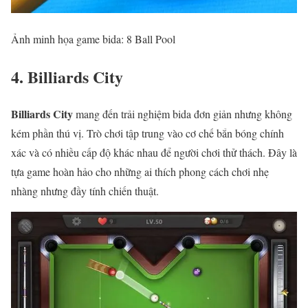
Ảnh minh họa game bida: 8 Ball Pool
4. Billiards City
Billiards City
mang đến trải nghiệm bida đơn giản nhưng không
kém phần thú vị. Trò chơi tập trung vào cơ chế bắn bóng chính
xác và có nhiều cấp độ khác nhau để người chơi thử thách. Đây là
tựa game hoàn hảo cho những ai thích phong cách chơi nhẹ
nhàng nhưng đầy tính chiến thuật.