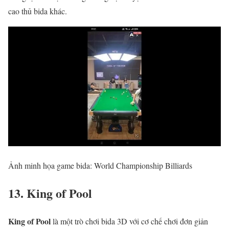
cao thủ bida khác.
Ảnh minh họa game bida: World Championship Billiards
13. King of Pool
King of Pool
là một trò chơi bida 3D với cơ chế chơi đơn giản