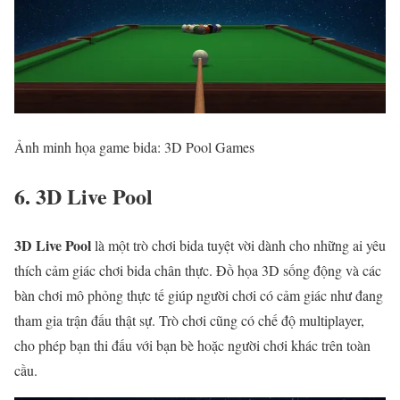
Ảnh minh họa game bida: 3D Pool Games
6. 3D Live Pool
3D Live Pool
là một trò chơi bida tuyệt vời dành cho những ai yêu
thích cảm giác chơi bida chân thực. Đồ họa 3D sống động và các
bàn chơi mô phỏng thực tế giúp người chơi có cảm giác như đang
tham gia trận đấu thật sự. Trò chơi cũng có chế độ multiplayer,
cho phép bạn thi đấu với bạn bè hoặc người chơi khác trên toàn
cầu.