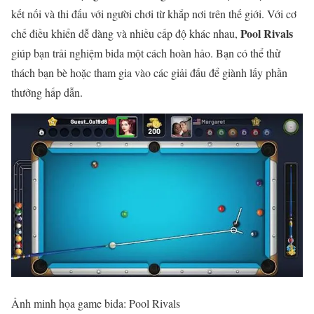
kết nối và thi đấu với người chơi từ khắp nơi trên thế giới. Với cơ
Pool Rivals
chế điều khiển dễ dàng và nhiều cấp độ khác nhau,
giúp bạn trải nghiệm bida một cách hoàn hảo. Bạn có thể thử
thách bạn bè hoặc tham gia vào các giải đấu để giành lấy phần
thưởng hấp dẫn.
Ảnh minh họa game bida: Pool Rivals