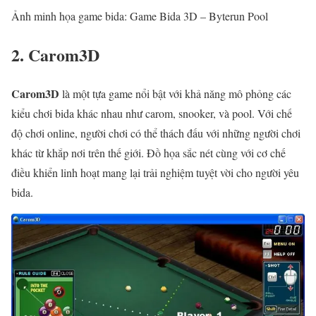
Ảnh minh họa game bida: Game Bida 3D – Byterun Pool
2. Carom3D
Carom3D
là một tựa game nổi bật với khả năng mô phỏng các
kiểu chơi bida khác nhau như carom, snooker, và pool. Với chế
độ chơi online, người chơi có thể thách đấu với những người chơi
khác từ khắp nơi trên thế giới. Đồ họa sắc nét cùng với cơ chế
điều khiển linh hoạt mang lại trải nghiệm tuyệt vời cho người yêu
bida.