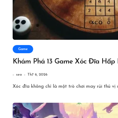
Game
Khám Phá 13 Game Xóc Đĩa Hấp
seo
Th7 6, 2026
Xóc đĩa không chỉ là một trò chơi may rủi thú vị