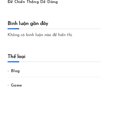
Để Chiến Thắng Dễ Dàng
Bình luận gần đây
Không có bình luận nào để hiển thị.
Thể loại
Blog
Game