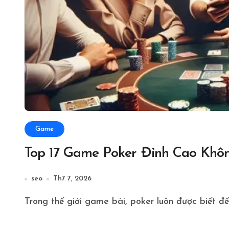
Game
Top 17 Game Poker Đỉnh Cao Khô
seo
Th7 7, 2026
Trong thế giới game bài, poker luôn được biết đế