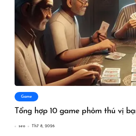
Game
Tổng hợp 10 game phỏm thú vị bạn
seo
Th7 8, 2026