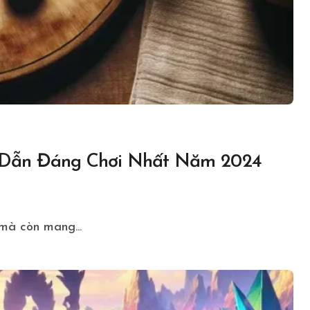
 Dẫn Đáng Chơi Nhất Năm 2024
 mà còn mang...