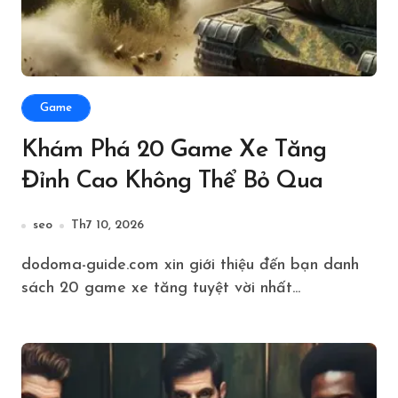
Game
Khám Phá 20 Game Xe Tăng
Đỉnh Cao Không Thể Bỏ Qua
seo
Th7 10, 2026
dodoma-guide.com xin giới thiệu đến bạn danh
sách 20 game xe tăng tuyệt vời nhất...