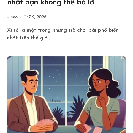
nhất bạn không thể bỏ lỡ
seo
Th7 9, 2026
Xì tố là một trong những trò chơi bài phổ biến
nhất trên thế giới,...