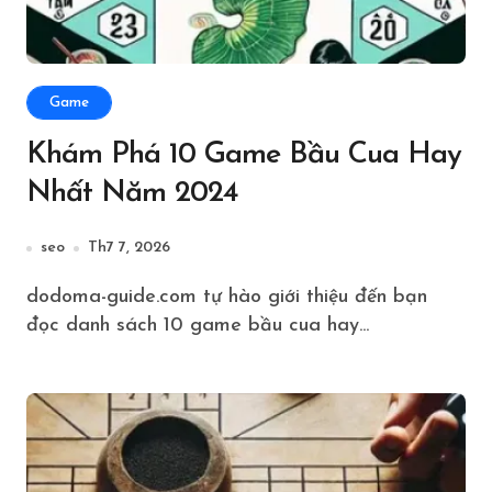
Game
Khám Phá 10 Game Bầu Cua Hay
Nhất Năm 2024
seo
Th7 7, 2026
dodoma-guide.com tự hào giới thiệu đến bạn
đọc danh sách 10 game bầu cua hay...