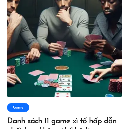
Game
Danh sách 11 game xì tố hấp dẫn