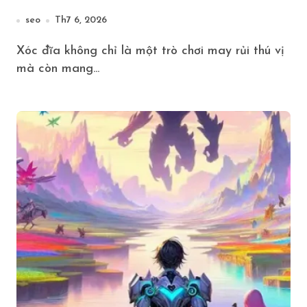
seo
Th7 6, 2026
Xóc đĩa không chỉ là một trò chơi may rủi thú vị
mà còn mang...