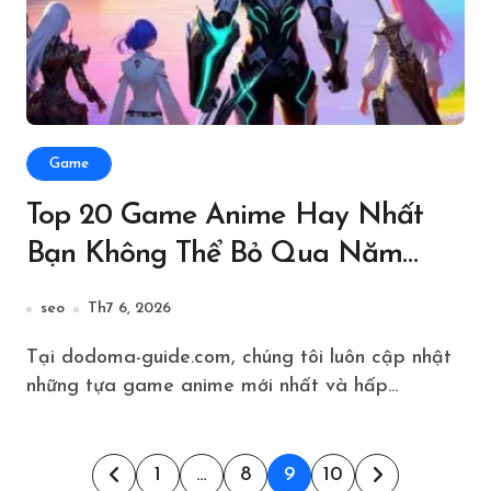
Game
Top 20 Game Anime Hay Nhất
Bạn Không Thể Bỏ Qua Năm
2024
seo
Th7 6, 2026
Tại dodoma-guide.com, chúng tôi luôn cập nhật
những tựa game anime mới nhất và hấp...
Phân
1
…
8
9
10