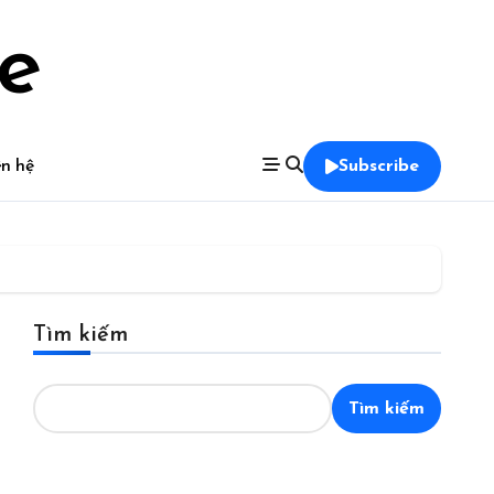
e
ên hệ
Subscribe
Tìm kiếm
Tìm kiếm