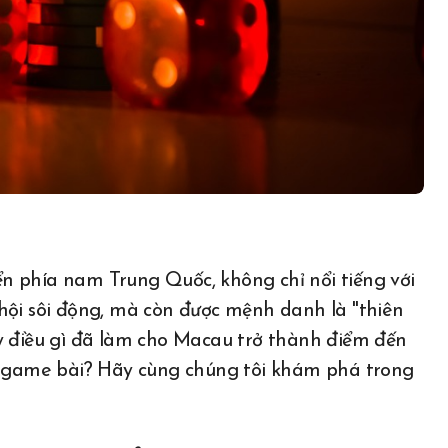
n phía nam Trung Quốc, không chỉ nổi tiếng với
hội sôi động, mà còn được mệnh danh là "thiên
y điều gì đã làm cho Macau trở thành điểm đến
game bài? Hãy cùng chúng tôi khám phá trong