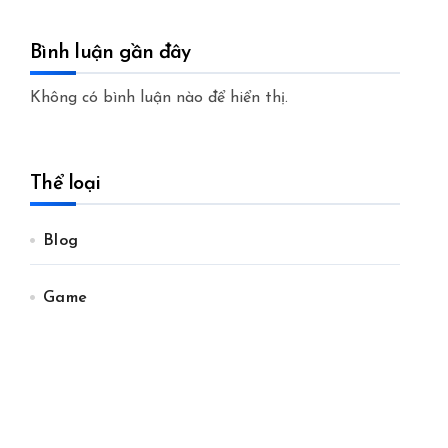
Bình luận gần đây
Không có bình luận nào để hiển thị.
Thể loại
Blog
Game