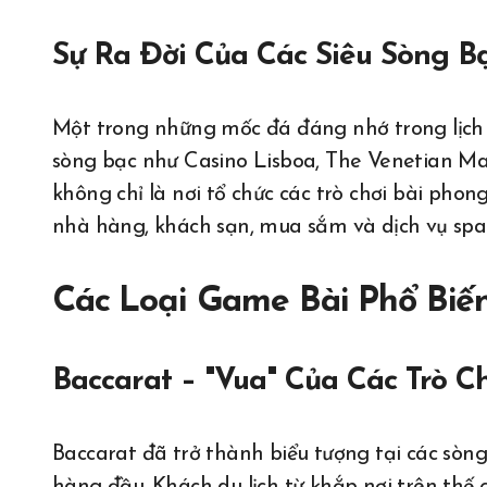
Sự Ra Đời Của Các Siêu Sòng B
Một trong những mốc đá đáng nhớ trong lịch s
sòng bạc như Casino Lisboa, The Venetian M
không chỉ là nơi tổ chức các trò chơi bài phon
nhà hàng, khách sạn, mua sắm và dịch vụ spa
Các Loại Game Bài Phổ Bi
Baccarat – "Vua" Của Các Trò Ch
Baccarat đã trở thành biểu tượng tại các sòng