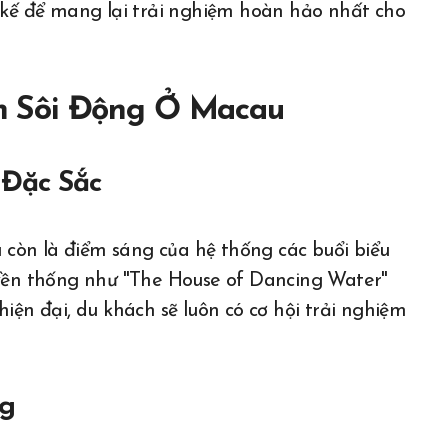
t kế để mang lại trải nghiệm hoàn hảo nhất cho
m Sôi Động Ở Macau
 Đặc Sắc
u còn là điểm sáng của hệ thống các buổi biểu
uyền thống như "The House of Dancing Water"
iện đại, du khách sẽ luôn có cơ hội trải nghiệm
g