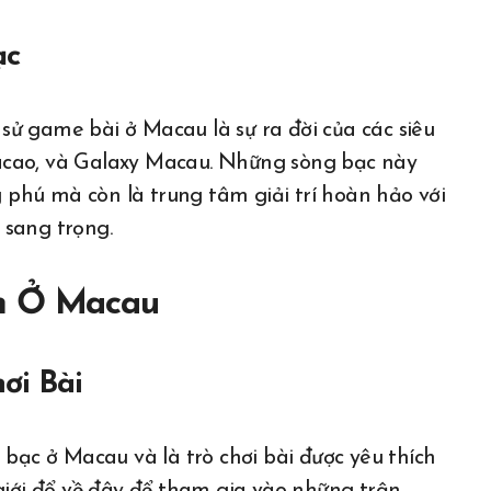
ạc
ử game bài ở Macau là sự ra đời của các siêu
acao, và Galaxy Macau. Những sòng bạc này
g phú mà còn là trung tâm giải trí hoàn hảo với
 sang trọng.
ến Ở Macau
ơi Bài
 bạc ở Macau và là trò chơi bài được yêu thích