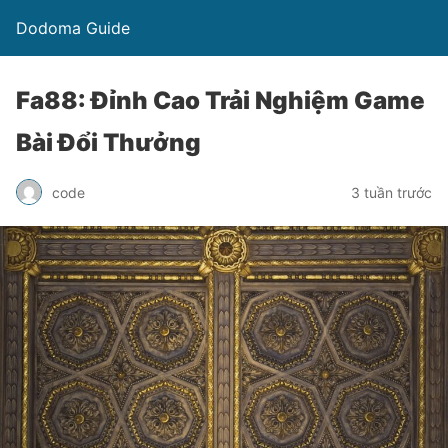
Dodoma Guide
Fa88: Đỉnh Cao Trải Nghiệm Game
Bài Đổi Thưởng
code
3 tuần trước