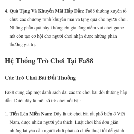
Quà Tặng Và Khuyến Mãi Hấp Dẫn:
Fa88 thường xuyên tổ
chức các chương trình khuyến mãi và tặng quà cho người chơi.
Những phần quà này không chỉ gia tăng niềm vui chơi game
mà còn tạo cơ hội cho người chơi nhận được những phần
thưởng giá trị.
Hệ Thống Trò Chơi Tại Fa88
Các Trò Chơi Bài Đổi Thưởng
Fa88 cung cấp một danh sách dài các trò chơi bài đổi thưởng hấp
dẫn. Dưới đây là một số trò chơi nổi bật:
Tiến Lên Miền Nam:
Đây là trò chơi bài rất phổ biến ở Việt
Nam, được nhiều người yêu thích. Luật chơi khá đơn giản
nhưng lại yêu cầu người chơi phải có chiến thuật tốt để giành