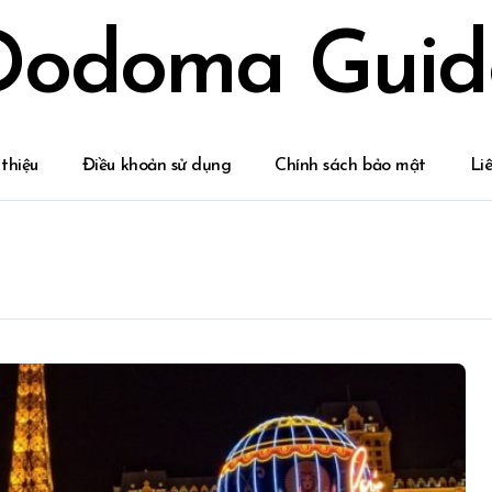
Dodoma Guid
 thiệu
Điều khoản sử dụng
Chính sách bảo mật
Li