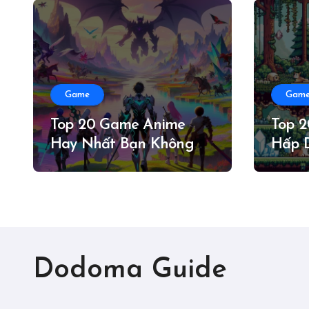
Game
Gam
Top 20 Game Anime
Top 
Hay Nhất Bạn Không
Hấp 
Thể Bỏ Qua Năm 2024
Ngay
Dodoma Guide