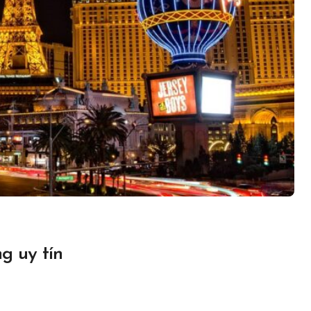
g uy tín