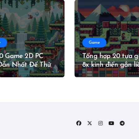
e
Game
20 Game 2D PC
Tổng hợp 20 tựa 
Dẫn Nhất Để Thử
8x kinh điển gắn li
tuổi thơ game thủ 