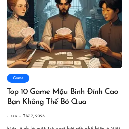
Game
Top 10 Game Mậu Binh Đỉnh Cao
Bạn Không Thể Bỏ Qua
seo
Th7 7, 2026