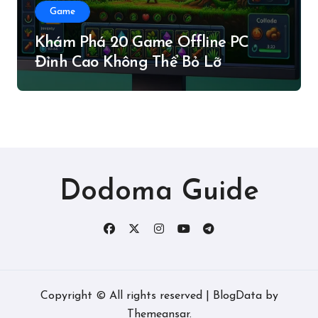
Game
Khám Phá 20 Game Offline PC
Đỉnh Cao Không Thể Bỏ Lỡ
Dodoma Guide
Copyright © All rights reserved
|
BlogData
by
Themeansar
.