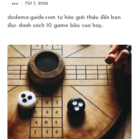
seo
Th7 7, 2026
dodoma-guide.com tự hào giới thiệu đến bạn
đọc danh sách 10 game bầu cua hay...