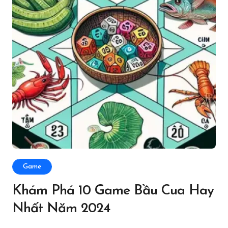
Game
Khám Phá 10 Game Bầu Cua Hay
Nhất Năm 2024