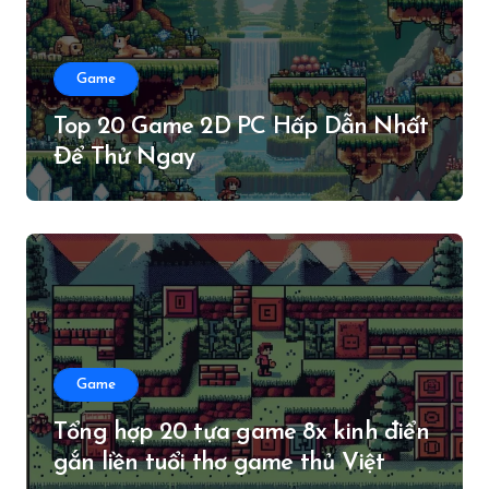
Game
Top 20 Game 2D PC Hấp Dẫn Nhất
Để Thử Ngay
Game
Tổng hợp 20 tựa game 8x kinh điển
gắn liền tuổi thơ game thủ Việt